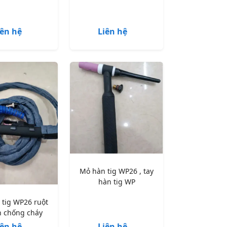
iên hệ
Liên hệ
Mỏ hàn tig WP26 , tay
hàn tig WP
 tig WP26 ruột
on chống cháy
iên hệ
Liên hệ