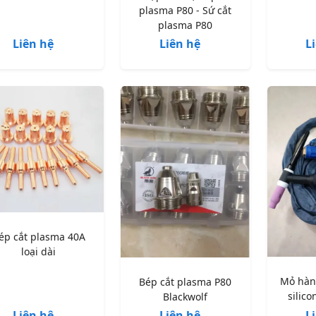
plasma P80 - Sứ cắt
plasma P80
Liên hệ
Liên hệ
L
ép cắt plasma 40A
loại dài
Mỏ hàn
Bép cắt plasma P80
silic
Blackwolf
Liên hệ
Liên hệ
L