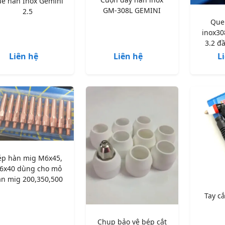
e hàn Inox Gemini
GM-308L GEMINI
2.5
Que
inox30
3.2 đầ
Liên hệ
Liên hệ
L
ép hàn mig M6x45,
6x40 dùng cho mỏ
n mig 200,350,500
Tay c
Chụp bảo vệ bép cắt