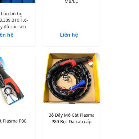
MB/EU
 hàn bù tig
8,309,316 1.6-
y đủ các seri
iên hệ
Liên hệ
Bộ Dây Mỏ Cắt Plasma
ắt Plasma P80
P80 Bọc Da cao cấp