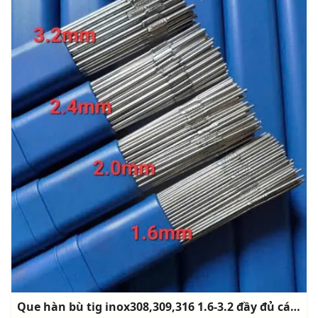
Que hàn bù tig inox308,309,316 1.6-3.2 đầy đủ các seri