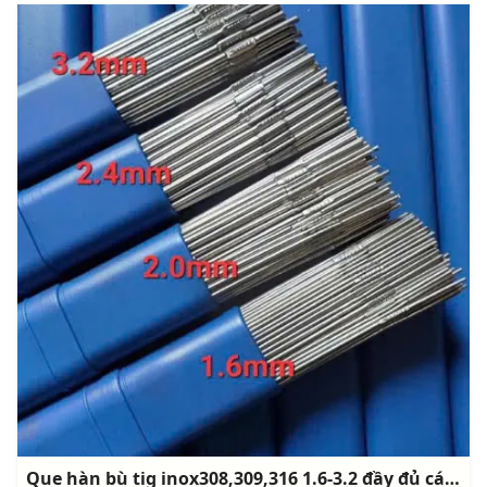
Que hàn bù tig inox308,309,316 1.6-3.2 đầy đủ các seri