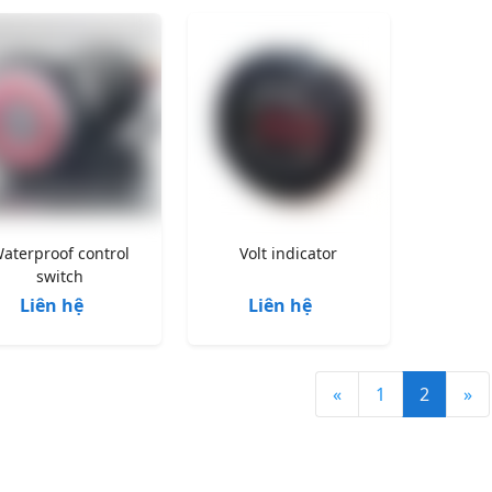
aterproof control
Volt indicator
switch
Liên hệ
Liên hệ
«
1
2
»